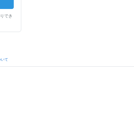
りでき
ついて