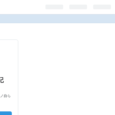
記
ノ自ら