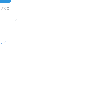
りでき
ついて