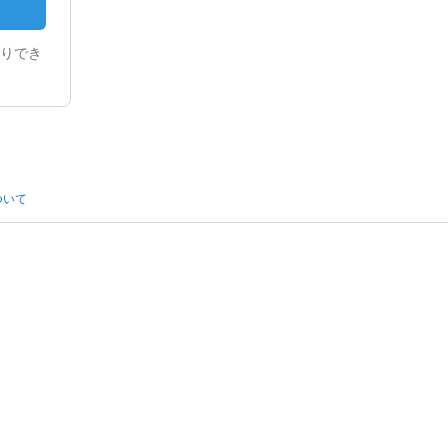
りでき
ついて