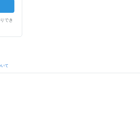
りでき
ついて