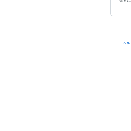
読者に
ヘル