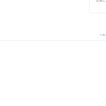
読者に
ヘル