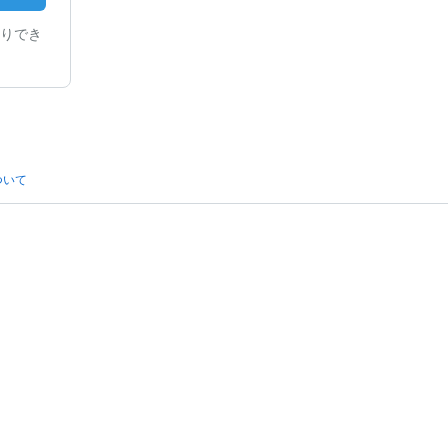
りでき
ついて