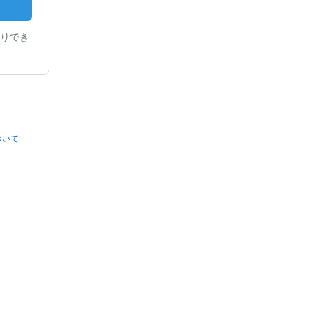
りでき
ついて