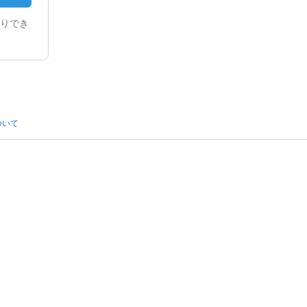
りでき
ついて