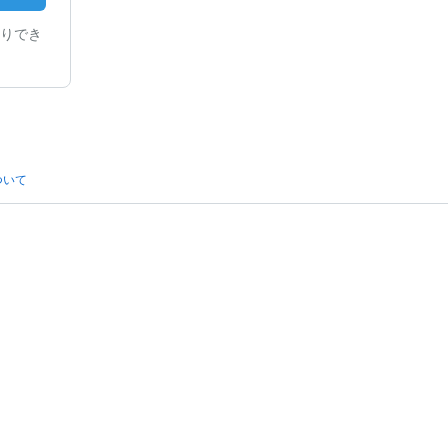
りでき
ついて