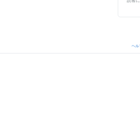
読者に
ヘル