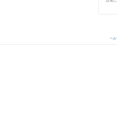
読者に
ヘル