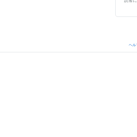
読者に
ヘル