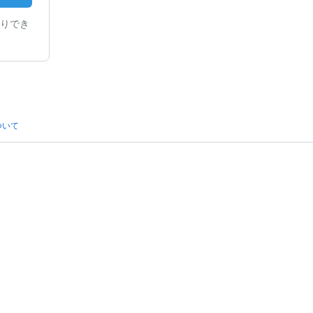
りでき
ついて