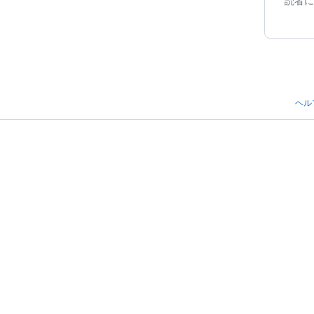
読者に
ヘル