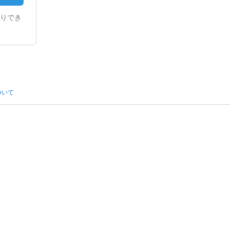
りでき
ついて