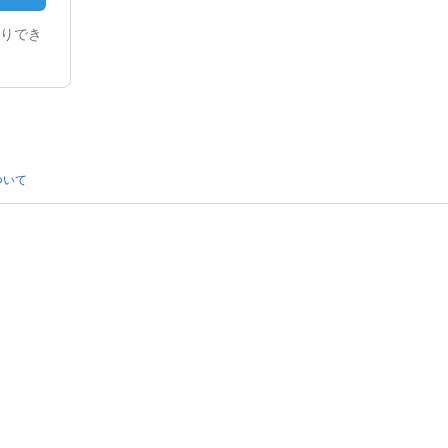
りでき
ついて