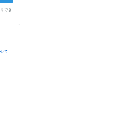
りでき
ついて