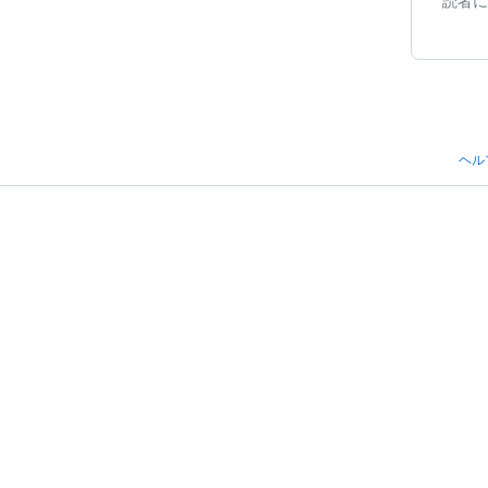
読者に
ヘル