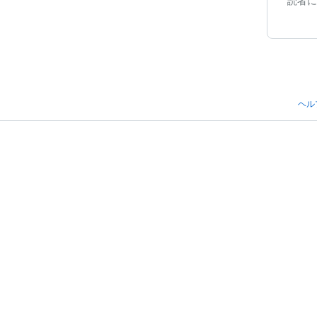
読者に
ヘル