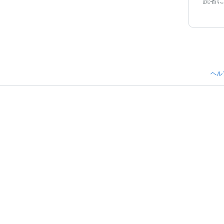
読者に
ヘル