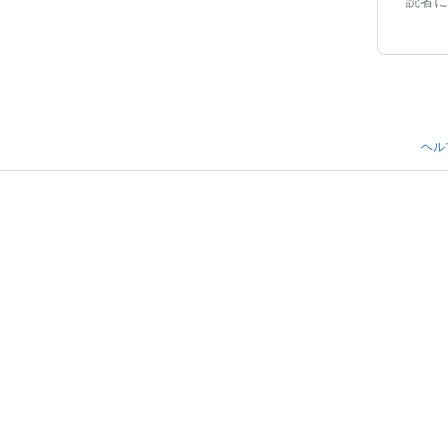
読者に
ヘル