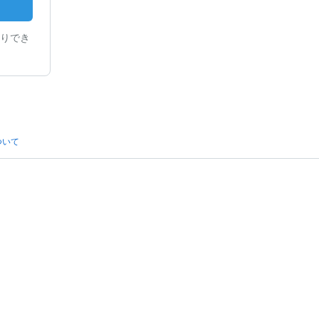
りでき
ついて