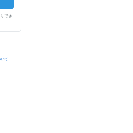
りでき
ついて