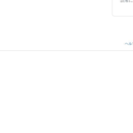
読者に
ヘル