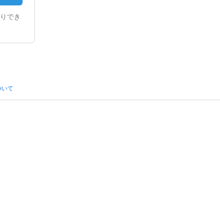
りでき
ついて