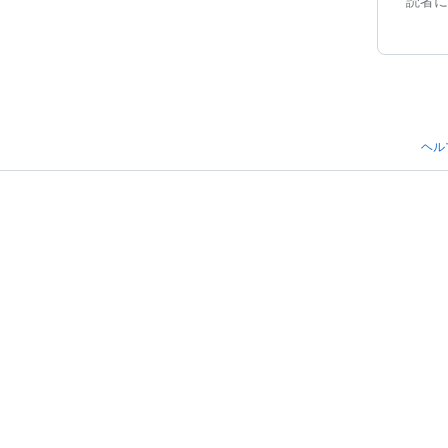
読者に
ヘル