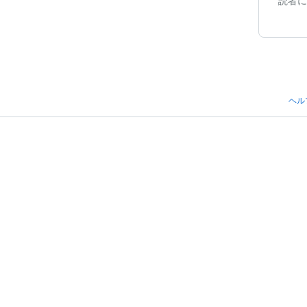
読者に
ヘル