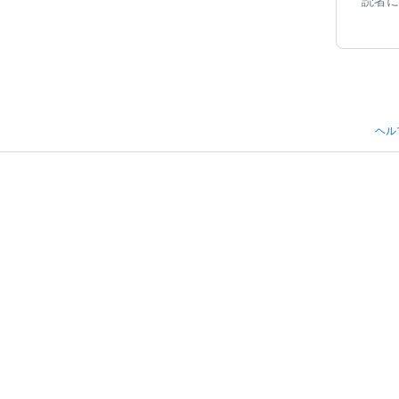
読者に
ヘル