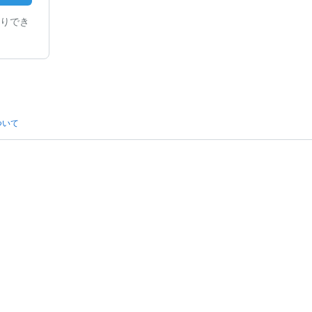
りでき
ついて