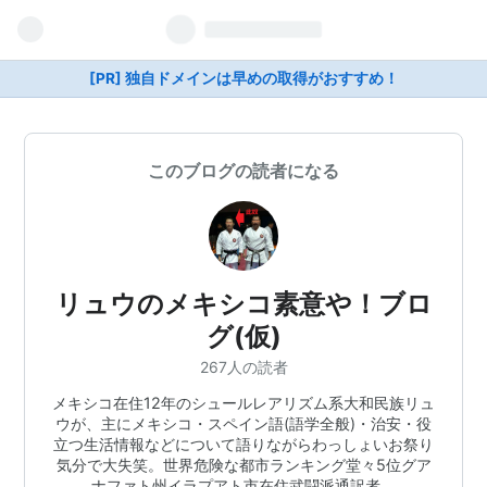
[PR] 独自ドメインは早めの取得がおすすめ！
このブログの読者になる
リュウのメキシコ素意や！ブロ
グ(仮)
267人の読者
メキシコ在住12年のシュールレアリズム系大和民族リュ
ウが、主にメキシコ・スペイン語(語学全般)・治安・役
立つ生活情報などについて語りながらわっしょいお祭り
気分で大失笑。世界危険な都市ランキング堂々5位グア
ナファト州イラプアト市在住武闘派通訳者。