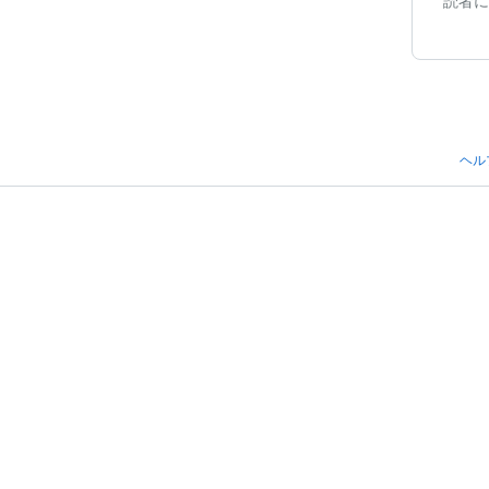
読者に
ヘル