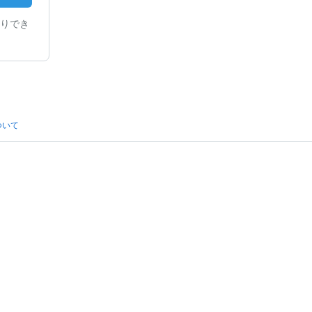
りでき
ついて