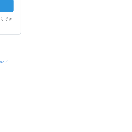
りでき
ついて