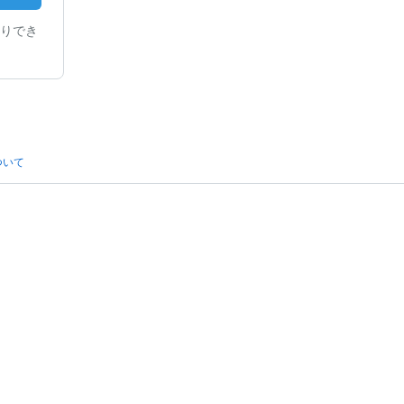
りでき
ついて