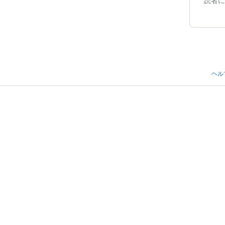
読者に
ヘル