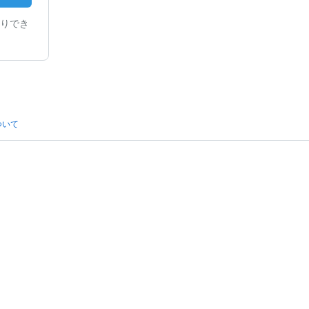
りでき
ついて