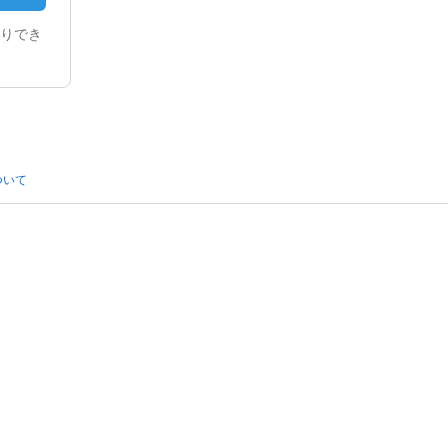
りでき
ついて