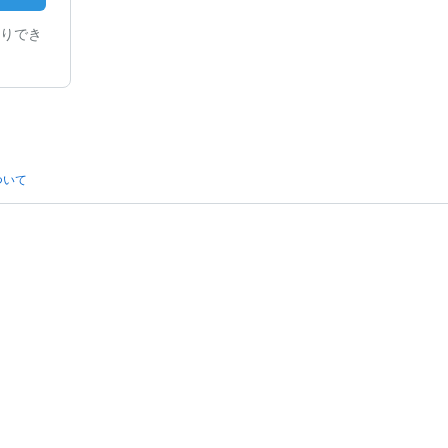
りでき
ついて