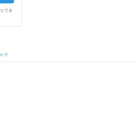
りでき
ついて