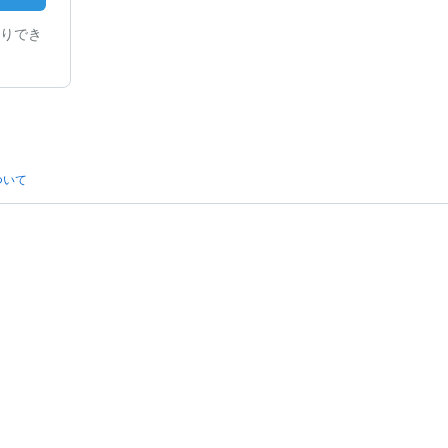
りでき
ついて