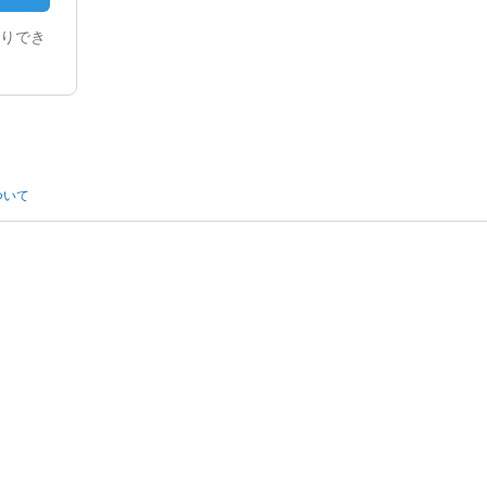
りでき
ついて