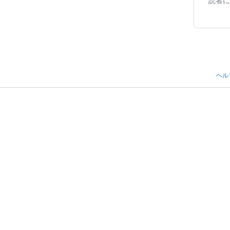
読者に
ヘル