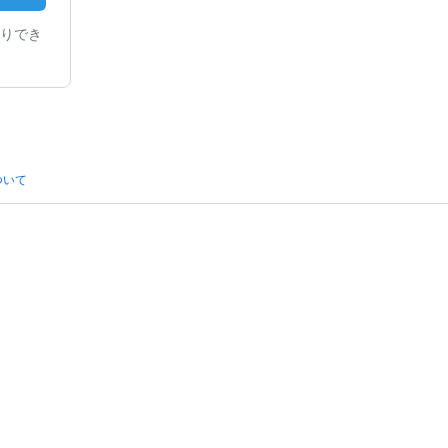
りでき
ついて