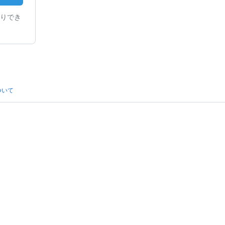
りでき
ついて