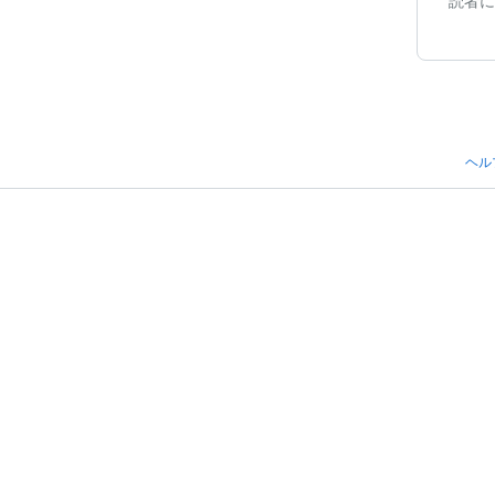
読者に
ヘル