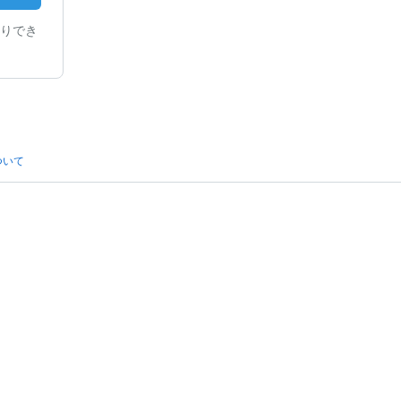
りでき
ついて