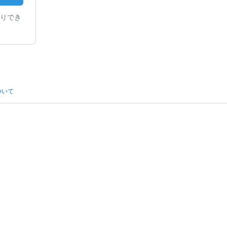
りでき
ついて