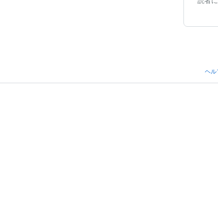
読者に
ヘル