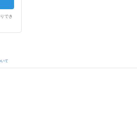
りでき
ついて